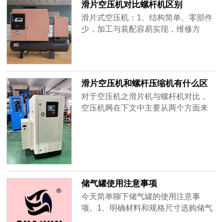
滑片空压机对比螺杆机区别
设计和技术，使得其没有润滑系统，
滑片式空压机：1、结构简单、零部件
无需......
少，加工与装配容易实现，维修方
便。2、运转平稳、噪声低、振动小、
启动冲击小。3、结构紧凑、体积小、
重量轻，便于狭窄空间安装。4、输气
量大、流量均匀、脉动性小，无需安
滑片空压机和螺杆压缩机有什么区
装大型储气器。螺杆压缩机：1、可靠
别？
对于空压机之滑片机与螺杆机对比，
性高：螺杆压缩机零部件少，易损件
空压机网在下文中主要从两个方面来
少，因而它运转可靠，寿命长。2、操
进行对比：能耗方面和保养维修对
作......
比，希望能够通过下面的对比，让你
更加明智的选择自己工厂合适的空压
机。对于空压机之滑片机与螺杆机对
比，空压机网在下文中主要从两个方
面来进行对比：能耗方面和保养维修
储气罐使用注意事项
对比，希望能够通过下面的对比，让
今天简单聊下储气罐的使用注意事
你更加明......
项。1、明确材料和规格尺寸选购储气
罐要根据气量和压力等级选型，选择