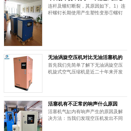
机连杆断裂的故障诊断案例
连杆及螺钉断裂，其原因如下。1）连
严；5、压缩机带液启动。解决措施：
杆螺钉长期使用产生塑性变形①螺钉
1、检查蒸发器的配置，调整制冷系统
头或螺母与大头端面接触不良产生偏
的......
心负荷，此负荷可大到是螺栓受单纯
轴向拉力的七倍之多，因此，不允许
有任何微小的歪斜，接触应均匀分
布，接触点断开的距离最大不得超过
圆周的1/8即45°。②薄壁瓦余面过高或
无油涡旋空压机对比无油活塞机的
厚壁瓦两边垫片不均匀。③螺钉材质
优点
首先我们先简单了解下无油涡旋空压
或加......
机旋式空气压缩机是近二十年来开发
出来的最新型的空气压缩机，它与传
统空气压缩机相比，具有结构新颖、
体积小、重量轻、噪音低，寿命长，
输气平稳连续，操作简便，维护费用
活塞机有不正常的响声什么原因
少等一系列优异的技术性能，被行业
活塞机气缸内有响声产生的原因及解
内誉为无需维修空气压缩机和新革命
决方法：当我们发现空压机发出不同
空气压缩机。原理涡旋空气压缩机是
于常的响声时，首先可以看看响声出
由动、......