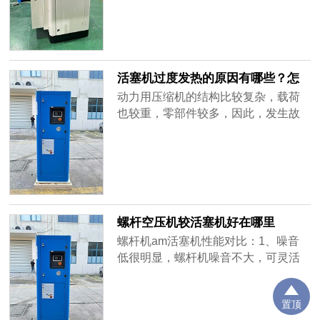
现在哪里。当异常响声发生在气缸
时：首先，我们可以看看是不是有破
碎的阀片或者其他的异物掉进了气缸
内部，当确定有异物掉进气缸内时，
我们需要将其清理干净，就可以解决
活塞机过度发热的原因有哪些？怎
异响问题；其次，我们可以观察一下
么处理
动力用压缩机的结构比较复杂，载荷
连杆轴瓦......
也较重，零部件较多，因此，发生故
障的机会也多。一旦发生故障，就会
影响生产。所以在使用压缩机时，必
须精心操作，十分注意日常的维护与
预防。（一）轴承温度过高1、产生原
因①轴瓦与轴颈贴合不均匀，接触面
积小，局部压力过大；②径向或轴向
螺杆空压机较活塞机好在哪里
间隙过小，或轴承歪斜，或曲轴弯
螺杆机am活塞机性能对比：1、噪音
曲；③......
低很明显，螺杆机噪音不大，可灵活
放置于车间内，节省空间。而活塞机
的噪音很大，会影响人的身体健康。
置顶
2、震动小活塞机必须加固基础才行，