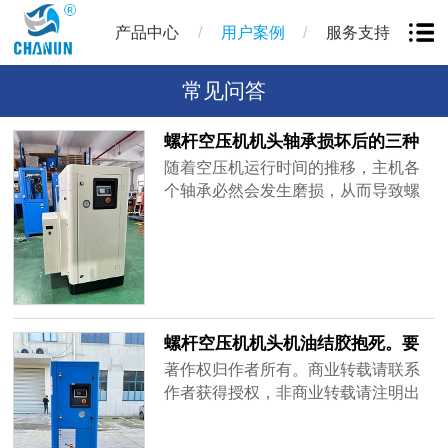
/
/
产品中心
用户案例
服务支持
常见问答
螺杆空压机机头轴承损坏后的三种
故障
随着空压机运行时间的推移，主机各
个轴承必然会发生磨损，从而导致螺
杆产生轴向窜动及径向位移增大，该
变化会让螺杆与螺杆之间、螺杆与主
机壳体及前后端面之间的间隙发生变
化。如果主机轴承损坏会给机器设备
带来什么样的故障呢?1、螺杆空压机
机头轴承损坏，会导致螺杆空压机的
螺杆空压机机头机油结㬵抱死。要
主机出现突然抱死的情况。这种情况
不要更换轴承和油封？
著作权归作者所有。商业转载请联系
的出现......
作者获得授权，非商业转载请注明出
处。一般情况下螺杆空压机机头抱死
主要有以下这几种情况1、润滑油问题