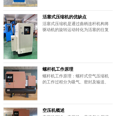
而螺杆机只要放置于固定的平地即
可，不需要加固便行。使用中只有因
电机引起的极小的震动，可忽略不
活塞式压缩机的优缺点
计。3、含油含尘量小螺杆机是近十年
活塞式压缩机是通过曲柄连杆机构将
来才进到......
驱动机的旋转运动转化为活塞的往复
运动从而进行压缩和排出气体。优
势：1、适用压力范围广。因为它是根
据容积变化的原理工作的，所以工作
压力是很高的。工业超高压压缩机的
工作压力可达350MPa。2、设备比较
便宜，操作方便，使用寿命长。3、由
螺杆机工作原理
于压缩过程为封闭过程，热效率会比
螺杆机工作原理：螺杆式空气压缩机
较高。4......
的工作过程分为吸气、密封及输送、
压缩、排气四个过程。当螺杆在壳体
内转动时，螺杆与壳体的齿沟相互啮
合，空气由进气口吸入，同时也吸入
机油，由于齿沟啮合面转动将吸入的
空压机概述
油气密封并向排气口输送；在输送过