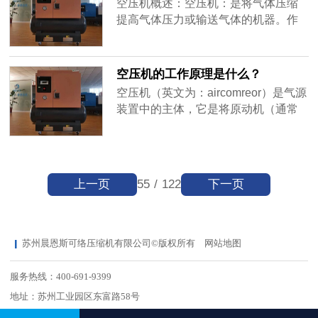
空压机概述：空压机：是将气体压缩
程中齿沟啮合间隙逐渐变小，油气受
提高气体压力或输送气体的机器。作
到压缩；当齿沟啮合面旋转至壳体排
用：吹气产气、制冷与分离、驱动动
气口时......
力、合成及聚合、气体输送等。应用
领域：如电子、汽车、钢铁、塑胶、
空压机的工作原理是什么？
模具、五金、医药、化工、食品、饮
空压机（英文为：aircomreor）是气源
料、家俱、印刷、潜水、消防、玻
装置中的主体，它是将原动机（通常
璃、环保、生物、能源、陶瓷、水
是电动机）的机械能转换成气体压力
泥、矿山、电厂、石化、船舶、军
能的装置，是压缩空气的气压发生装
工……等。空......
置,是利用空气压缩原理制成超过大气
压力的压缩空气的机械。按照压缩空
上一页
下一页
55
/
122
气的方式不同，空压机通常分为两大
类，一类是容积式，另一类是动力
式，又可按其结构的不同分为以下几
种形......
苏州晨恩斯可络压缩机有限公司©版权所有
网站地图
服务热线：400-691-9399
地址：苏州工业园区东富路58号