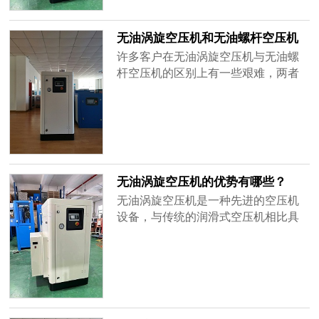
管排出来。二、特点1、低噪音及便捷
性10~65dB运作的低噪音可去医院、
无油涡旋空压机和无油螺杆空压机
公司办公室应用也不用再行安装；应
的区别有哪些？
许多客户在无油涡旋空压机与无油螺
用数据图......
杆空压机的区别上有一些艰难，两者
之间有很多相同点，又有很多不同
点，下边我们根据压缩空气质量、压
比、结构、制造成本、运作成本、排
气管工作压力、功率范围、流量范围
好多个层面开展对比区别无油涡旋压
缩机与无油螺杆压缩机。压缩空气质
无油涡旋空压机的优势有哪些？
量：他们都能出示全无油的清洁气
无油涡旋空压机是一种先进的空压机
体，达到对......
设备，与传统的润滑式空压机相比具
有许多优势。本文将介绍无油涡旋空
压机的优势，帮助用户了解并选择适
合自己需求的设备。无油涡旋空压机
是一种不需要使用润滑油的空压机，
其优势主要体现在以下几个方面：1.无
油运行：无油涡旋空压机采用特殊的