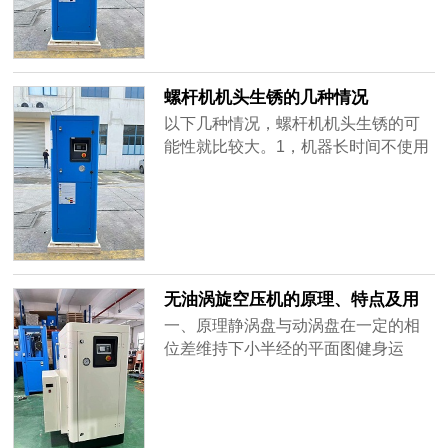
a.机头内内部油不足，临时停用(包括
运输)造成瞬间缺油，导致卡死。因此
临时停机的设备要事先往机头内注入
足量油，再起机。.润滑油更换/添加不
螺杆机机头生锈的几种情况
及时，供油缺乏或油路堵塞、泄露
以下几种情况，螺杆机机头生锈的可
导......
能性就比较大。1，机器长时间不使用
油品氧化生成的冷凝水倒流机头导致
生锈。2，在用的过程中，风扇温度设
置比较小，导致油温一直不高，油就
开始变质乳化，从而导致机头生锈。
3，排气量和用气量不匹配，负载时间
太少，导致淋水到机头从而生锈。4，
无油涡旋空压机的原理、特点及用
机器长时间处于低温运行，里面的水
途
一、原理静涡盘与动涡盘在一定的相
分......
位差维持下小半经的平面图健身运
动，声响涡盘齿合产生多个对月牙形
封闭式的压缩腔，吸进工作中腔的汽
体被接着产生的月牙形的压缩腔慢慢
压缩，随后又静盘管理中心位置排气