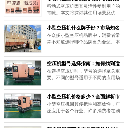
接线，防止因短路或老化导致的设
高，使用成本较低。-传统空压机：能
析
移动式空压机因其灵活性受到用户的
备......
耗相对较高，运行成本较大。2.噪
青睐。本文将探讨其使用场景及优
音：-电动空压机：运行噪音较低，更
劣，帮助您了解何时选择移动式空压
加环保。-传统空压机：运行时噪音较
机。使用场景1.建筑工地：移动式空压
小型空压机什么牌子好？市场知名
大，影响工作环境。3.维护：-电动空
机非常适合在建筑工地中使用，为各
品牌盘点
在众多小型空压机品牌中，消费者常
压机......
种气动工具提供动力。2.汽车维修：在
常不知道选择哪个品牌更为合适。本
汽车维修行业，移动空压机能轻松应
文将盘点市场上的知名品牌，帮助您
对不同车型的需求。3.室外作业：由于
做出选择。市场知名品牌1.苏州晨恩斯
其便携性，适合在室外环境下使用，
可络：以其优质的产品和服务，赢得
空压机型号选择指南：如何找到适
如......
了广大客户的信赖。其螺杆空压机在
合自己的设备？
在选择空压机时，型号的选择至关重
市场上有着良好的口碑。2.博世：作为
要。不同的型号适用于不同的应用场
国际知名品牌，博世的空压机在性能
景，本文将为您提供详细的选择指
和技术上都有很好的表现，适合高端
南。选择要点1.使用场景：明确空压机
用......
小型空压机价格多少？全面解析市
的使用场景，如工业、汽车维修或家
场行情
居等。移动式空压机适合需要频繁移
小型空压机因其便携性和高效性，广
动的场合。2.气压需求：根据具体需求
泛应用于各个行业。许多消费者在购
选择适合的气压，一般在0.8-1.0MPa
买时最关心的便是价格。本文将全面
之间的设备适合大多数场景。3.流量要
解析小型空压机的市场行情，帮助您