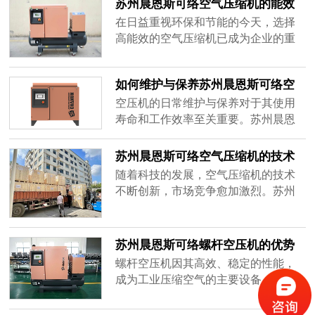
苏州晨恩斯可络空气压缩机的能效
求......
做出明智的选择。价格因素分析1.品牌
对比分析
效应：知名品牌通常价格较高，但质
在日益重视环保和节能的今天，选择
量和售后服务更有保障，如苏州晨恩
高能效的空气压缩机已成为企业的重
斯可络。2.技术参数：空压机的气压、
要考量。本文将对苏州晨恩斯可络空
流量、功率等参数直接影响价格，性
气压缩机的能效进行分析，并与市场
如何维护与保养苏州晨恩斯可络空
能......
上其他品牌进行对比，帮助用户做出
压机
明智的购买决策。苏州晨恩斯可络的
空压机的日常维护与保养对于其使用
能效优势1.节能设计：采用先进的节能
寿命和工作效率至关重要。苏州晨恩
技术，能够在相同输出气量下，显著
斯可络提供了系统的维护与保养指
降低能耗。2.智能控制系统：通过智能
南，帮助用户保持设备的最佳状态。
苏州晨恩斯可络空气压缩机的技术
控......
本文将介绍空压机的日常维护、常见
创新与发展
随着科技的发展，空气压缩机的技术
故障及解决方案。日常维护1.定期检
不断创新，市场竞争愈加激烈。苏州
查：定期检查油位、空气滤清器和水
晨恩斯可络作为知名空压机制造商，
分离器，确保各部件正常工作。2.清洁
始终致力于技术研发与创新。本文将
设备：保持设备外部清洁，定期清理
探讨苏州晨恩斯可络在空气压缩机领
苏州晨恩斯可络螺杆空压机的优势
散热片......
域的技术创新与发展。技术创新1.智能
与选择指南
螺杆空压机因其高效、稳定的性能，
控制系统：苏州晨恩斯可络采用先进
成为工业压缩空气的主要设备。苏州
的智能控制系统，能够实时监测设备
晨恩斯可络的螺杆空压机在市场上受
运行状态，自动调整工作参数，提高
到广泛好评。本文将探讨螺杆空压机