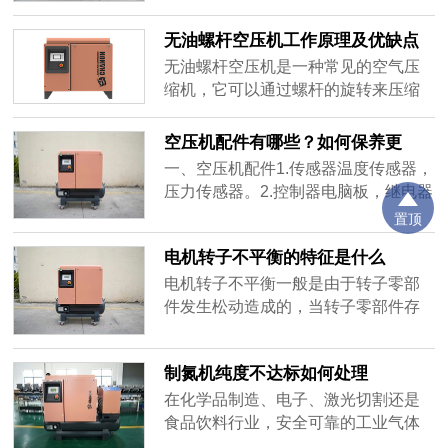
巧：小型空压机设计紧凑，适合在有
生产制造活动正常进行的重要保障。
限空间......
无油螺杆空压机工作原理及优缺点
既然是运转设备，就需要供电，耗电
量是企业成本最主要的组成部分之
无油螺杆空压机是一种常见的空气压
一。在连续供气过程中，整个供气管
缩机，它可以通过螺杆的旋转来压缩
网系统，是否存在泄露和无效使用，
空气，并且不需要使用润滑油来润滑
则是成本增加的又一个重要原因。降
和冷却螺杆。01工作原理无油螺杆空
空压机配件有哪些？如何保养更
低空压机......
压机是一种作回转运动的容积式气体
换？
一、空压机配件1.传感器温度传感器，
压缩机。气体的压缩依靠容积的变化
压力传感器。2.控制器电脑板，继电器
来实现，而容积的变化又是借助空压
板，lc控制器，控制面盒，操作面盒。
置顶
机的一对转子在机壳内作回转运动来
3.阀电磁阀，旋转阀，气动阀，泄放
达到。在压缩机的机体中，平行地配
电机转子不平衡的特征是什么
阀，温控阀，热控制阀，温控阀阀
置着一......
芯，比例阀，容调阀，压力维持阀，
电机转子不平衡一般是由于转子零部
进气阀，安全阀，调节阀，膨胀阀，
件发生松动造成的，当转子零部件存
止回阀，梭动阀，自动排水阀，减压
在松动情形时，会造成转子平衡状态
阀，压力调节器。4.过滤器及油空
的变化，其振动特征表现出时有时无
制氮机纯度不达标如何处理
滤，......
的特征，同转子不同时间测量出的振
幅（或相位）忽大忽小，振动无特定
在化学品制造、电子、激光切割还是
的变化规律。转子不平衡的特征主要
食品饮料行业，安全可靠的工业气体
有如下：(1)不平衡问题通常是较高的
供应至关重要。在很多领域生产工艺