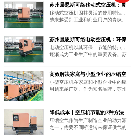
效率......
苏州晨恩斯可络移动式空压机：灵
的优势及如何选择合适的型号。螺杆
活高效的空气解决方案
空压机的主要特点1.高效节能：采用双
移动式空压机因其灵活的使用特性，
螺杆压缩技术，效率更高，能耗更
越来越受到工业和商业用户的青睐。
低。2.运行平稳：设备运转平稳，噪音
苏州晨恩斯可络的移动式空压机以其
低，适合对环境要求较高的场所使
高效、便携的特点，广泛应用于各类
苏州晨恩斯可络电动空压机：环保
用。3.......
施工和维修现场。本文将介绍苏州晨
节能的压缩空气解决方案
恩斯可络移动式空压机的优势、应用
电动空压机以其环保、节能的特点，
场景及选购建议。移动式空压机的主
逐渐成为工业生产中的重要设备。苏
要特点1.便携性：移动式空压机设计紧
州晨恩斯可络的电动空压机凭借其高
凑，配备轮子和手柄，方便在不同工
效、稳定的性能，广泛应用于各类工
高效解决家庭与小型企业的压缩空
作场......
业场景。本文将详细介绍苏州晨恩斯
气需求
可络电动空压机的优势、应用及其选
小型空压机在家庭和小型企业中的应
购指南，帮助用户选择适合的产品。
用越来越广泛。作为知名品牌，苏州
苏州晨恩斯可络电动空压机的主要特
晨恩斯可络的小型空压机以其高效、
点1.环保节能：电动空压机采用电力驱
可靠的性能，成为用户的理想选择。
动，......
本文将详细介绍苏州晨恩斯可络小型
降低成本丨空压机节能的7种方法
空压机的优势、应用及其价格，并帮
压缩空气作为生产制造企业的动力源
助用户选择适合的机型。苏州晨恩斯
之一，需要不间断运转来保证供气的
可络小型空压机的主要特点1.体积小
稳定，空气压缩机组的良好运行，是