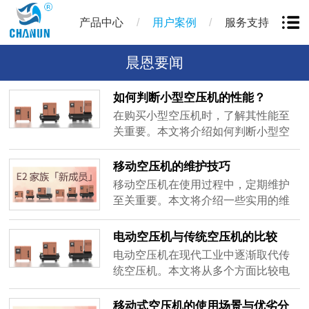
/
/
产品中心
用户案例
服务支持
晨恩要闻
如何判断小型空压机的性能？
在购买小型空压机时，了解其性能至
关重要。本文将介绍如何判断小型空
压机的性能，以便做出合适的选择。
性能判断标准1.气压输出：查看设备的
移动空压机的维护技巧
额定气压，通常在0.8-1.0MPa之间的
移动空压机在使用过程中，定期维护
产品适合大多数场合。2.流量指标：流
至关重要。本文将介绍一些实用的维
量越大，适用范围越广，用户需根据
护技巧，帮助用户延长设备寿命。维
实际需求选择合适的流量。3.工作效
护技巧1.定期检查油位：确保油位在正
电动空压机与传统空压机的比较
率：效率高的空压机能在较短时间内
常范围内，避免设备因缺油而损坏。2.
电动空压机在现代工业中逐渐取代传
完......
清洁空气滤清器：定期清洁或更换空
统空压机。本文将从多个方面比较电
气滤清器，确保进气畅通，提高工作
动空压机与传统空压机的优缺点。比
效率。3.检查电路：定期检查电路和连
较维度1.能效：-电动空压机：能效
移动式空压机的使用场景与优劣分