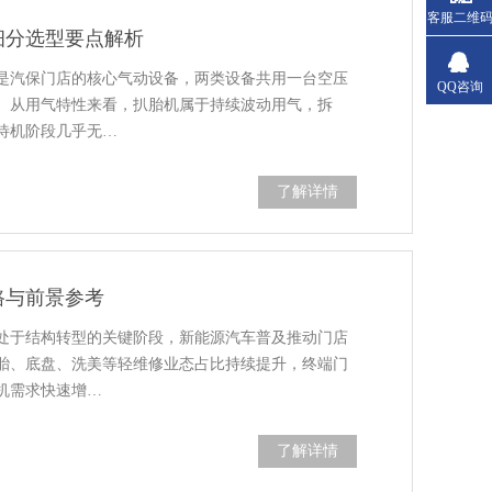
客服二维
细分选型要点解析
是汽保门店的核心气动设备，两类设备共用一台空压
QQ咨询
。从用气特性来看，扒胎机属于持续波动用气，拆
待机阶段几乎无…
了解详情
路与前景参考
处于结构转型的关键阶段，新能源汽车普及推动门店
胎、底盘、洗美等轻维修业态占比持续提升，终端门
机需求快速增…
了解详情