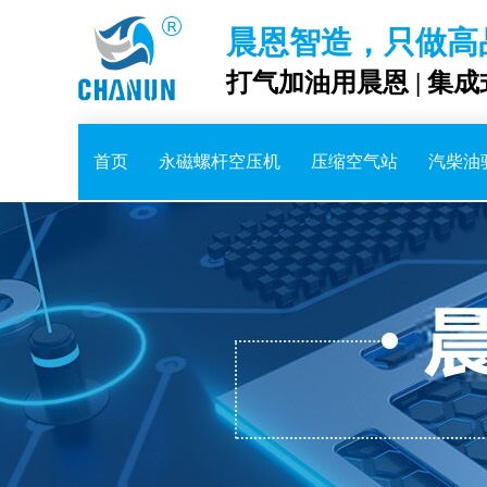
晨恩智造，只做高
打气加油用晨恩 | 集
首页
永磁螺杆空压机
压缩空气站
汽柴油