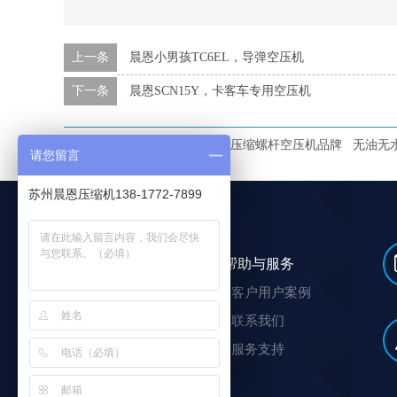
上一条
晨恩小男孩TC6EL，导弹空压机
下一条
晨恩SCN15Y，卡客车专用空压机
本文标签：
高压无油空压机
压缩螺杆空压机品牌
无油无
请您留言
苏州晨恩压缩机138-1772-7899
选购及了解
帮助与服务
螺杆式空压机
客户用户案例
压缩空气站
联系我们
汽柴油驱动螺杆空压机
服务支持
车载空压机