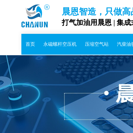
晨恩智造，只做高
打气加油用晨恩 | 集
首页
永磁螺杆空压机
压缩空气站
汽柴油