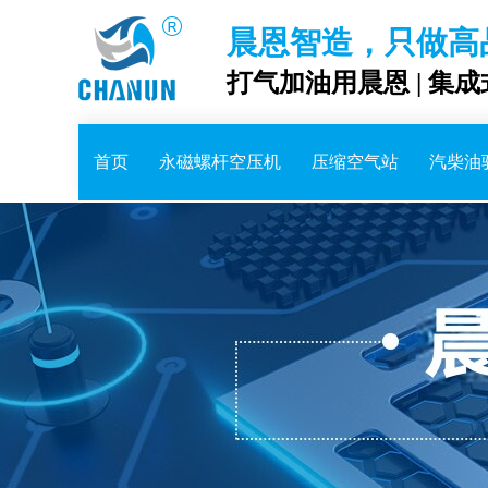
晨恩智造，只做高
打气加油用晨恩 | 集
首页
永磁螺杆空压机
压缩空气站
汽柴油