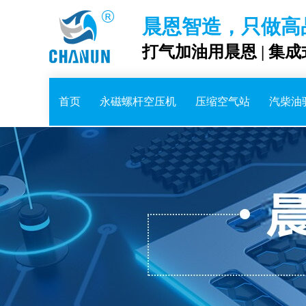
晨恩智造，只做高
打气加油用晨恩 | 集
首页
永磁螺杆空压机
压缩空气站
汽柴油