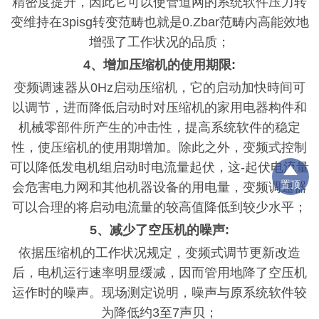
精密度提升，因此它可以使管道网的系统软件压力转
变维持在
3pisg转变范畴也就是0.Zbar范畴内高能效地
增强了工作状况的品质；
4、增加压缩机的使用期限:
变频调速器从
0Hz启动压缩机，它的启动加快時间可
以调节，进而降低启动时对压缩机的家用电器构件和
机械零部件所产生的冲击性，提高系统软件的稳定
性，使压缩机的使用期增加。除此之外，变频式控制
可以降低发电机组启动时电流量起伏，这-起伏电流量
置顶
会危害电力网和其他机器设备的用电量，变频调速器
可以合理的将启动电流量的较高值降低到较少水平；
5、减少了空压机的噪声:
依据压缩机的工作状况规定，变频式调节更新改造
后，电机运行速率明显
缓减，因而管用地降了空压机
运作时的噪声。现场测定说明，噪声与原系统软件较
为降低约
3至7声贝；