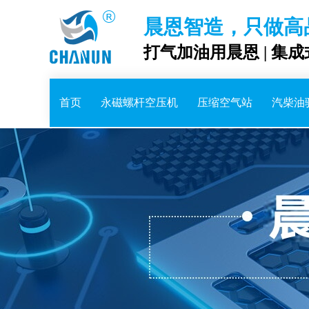
晨恩智造，只做高
打气加油用晨恩 | 集
首页
永磁螺杆空压机
压缩空气站
汽柴油