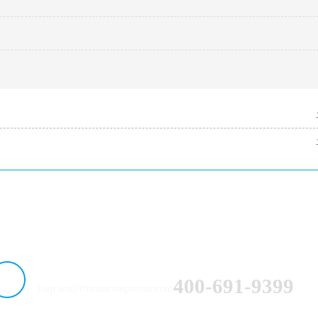
服务热线：
邮箱：
400-691-9399
jiaqi.wu@chanuncompressor.com