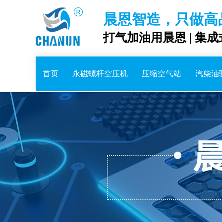
晨恩智造，只做高
打气加油用晨恩 | 集
首页
永磁螺杆空压机
压缩空气站
汽柴油