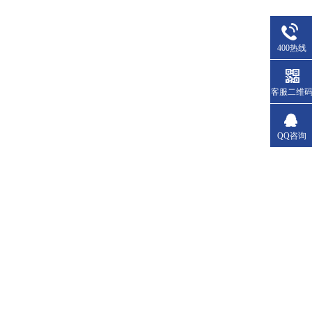
400热线
客服二维
QQ咨询