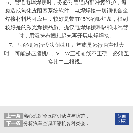
6、管道电焊焊接时，务必对管道內部冲氮维护，避
免造成氧化皮阻塞系统软件，电焊焊接一切铜银合金
焊接材料均可应用，较好
是带有
45%的银焊条，得到
较好是的激光焊接品质。提议电焊焊接呼吸和排汽管
时，用湿抹布捆扎起來再开展电焊焊接。
7、压缩机运行没法创建压力差或是运行响声过大
时。可能是压缩机U、V、W三相布线不正确，必须互
换其中二根线。
上一条
离心式制冷压缩机缺点与防范措施
返回
列表
下一条
分析汽车空调压缩机各种类会遇到的问题