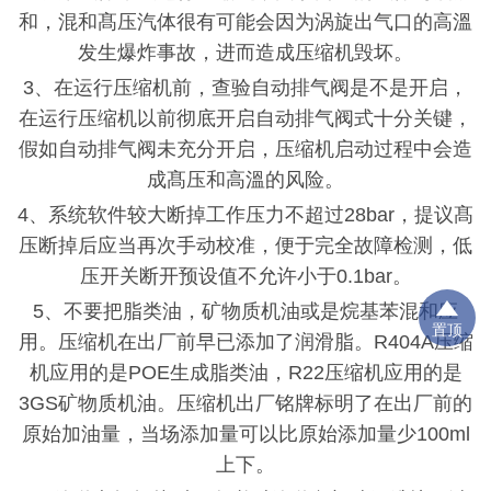
和，混和髙压汽体很有可能会因为涡旋出气口的高溫
发生爆炸事故，进而造成压缩机毁坏。
3、在运行压缩机前，查验自动排气阀是不是开启，
在运行压缩机以前彻底开启自动排气阀式十分关键，
假如自动排气阀未充分开启，压缩机启动过程中会造
成髙压和高溫的风险。
4、系统软件较大断掉工作压力不超过28bar，提议髙
压断掉后应当再次手动校准，便于完全故障检测，低
压开关断开预设值不允许小于0.1bar。
5、不要把脂类油，矿物质机油或是烷基苯混和应
置顶
用。压缩机在出厂前早已添加了润滑脂。R404A压缩
机应用的是POE生成脂类油，R22压缩机应用的是
3GS矿物质机油。压缩机出厂铭牌标明了在出厂前的
原始加油量，当场添加量可以比原始添加量少100ml
上下。