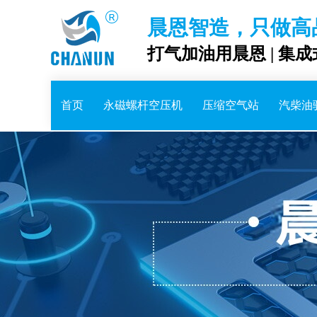
晨恩智造，只做高
打气加油用晨恩 | 集
首页
永磁螺杆空压机
压缩空气站
汽柴油