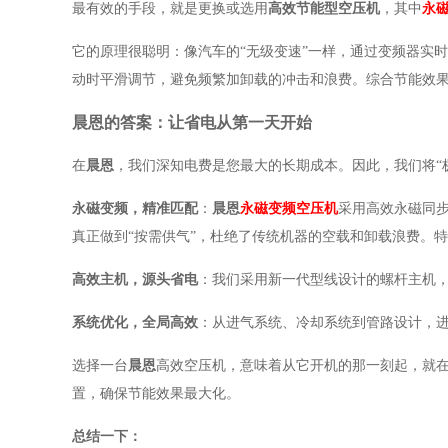
最有效的手段，就是更换或选用
高效节能型空压机
，其中
永
它的原理很聪明：像汽车的
“无级变速”一样，通过变频器实
动时平滑调节，避免频繁加卸载的冲击和浪费。综合节能效果通
晨恩的答案：让省电从第一天开始
在
晨恩
，我们深知电费是您最大的长期成本。因此，我们将
永磁变频，精准匹配
：
晨恩
永磁变频空压机
采用高效永磁同
真正做到
“按需供气”，杜绝了传统机器的空载和卸载浪费。
高效主机，源头省电
：我们采用新一代型线设计的螺杆主机
系统优化，全局高效
：从进气系统、冷却系统到管路设计，
选择一台
晨恩
高效空压机，意味着从它开机的那一刻起，就
置，确保节能效果最大化。
总结一下：