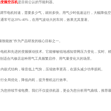
磁变频空压机
是目前公认的节能利器。
时调节电机转速，需要多少气，就转多快。用气少时低速运行，大幅降低
常可达20%-40%，在用气波动大的车间，效果尤其显著。
“极致能效”作为产品研发的核心目标之一。
步电机和先进的变频驱动技术。它能够敏锐地感知管网压力变化，实时、
特别适合汽修店这种用气工具频繁启停、用气量变化大的场景。
，内嵌式结构，噪音低上气快，压缩效率更高，在源头减少功率损耗。
进行全局优化，降低内耗，提升整机运行效率。
在为您持续节省电费。我们不仅提供机器，更会为您分析用气曲线，推荐