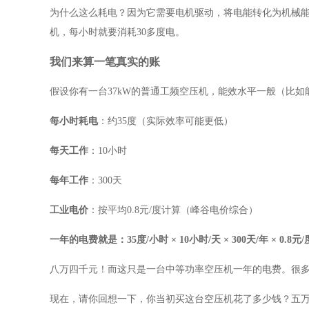
为什么这么耗电？因为它需要电机驱动，将电能转化为机械
机，每小时就要消耗30多度电。
我们来算一笔真实的账
假设你有一台
37kW的普通工频空压机，能效水平一般（比如
每小时耗电
：约
35度（实际效率可能更低）
每天工作
：
10小时
每年工作
：
300天
工业电价
：按平均
0.8元/度计算（峰谷电价综合）
一年的电费就是：
35度/小时 × 10小时/天 × 300天/年 × 0.8元/
八万四千元！而这只是一台中等功率空压机一年的电费。很
现在，请你回想一下，你当初买这台空压机花了多少钱？五