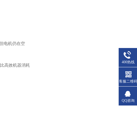
，但电机仍在空
400热线
要比高效机器消耗
客服二维
QQ咨询