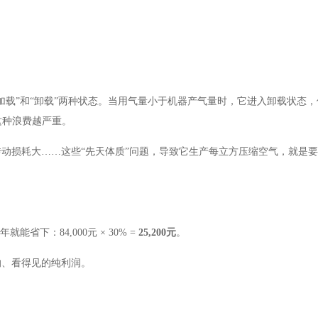
“加载”和“卸载”两种状态。当用气量小于机器产气量时，它进入卸载状态
这种浪费越严重。
传动损耗大
……这些“先天体质”问题，导致它生产每立方压缩空气，就是
能省下：84,000元 × 30% =
25,200元
。
的、看得见的纯利润。