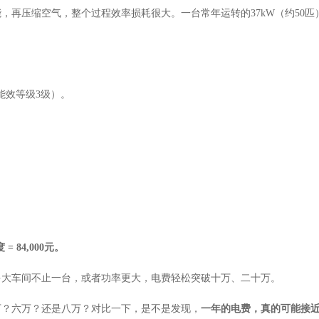
能，再压缩空气，整个过程效率损耗很大。一台常年运转的
37kW（约50
能效等级3级）。
度 = 84,000元。
多大车间不止一台，或者功率更大，电费轻松突破十万、二十万。
万？六万？还是八万？对比一下，是不是发现，
一年的电费，真的可能接