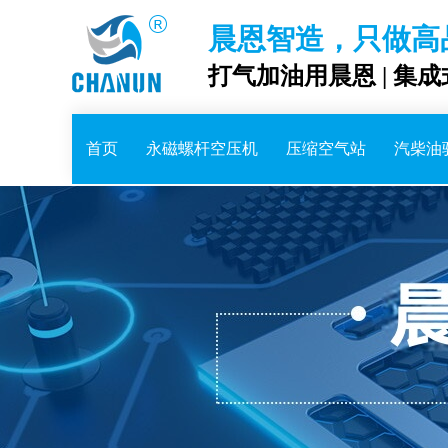
晨恩智造，只做高
打气加油用晨恩 | 集
首页
永磁螺杆空压机
压缩空气站
汽柴油