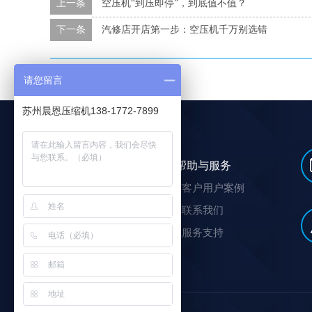
上一条
空压机“到压即停”，到底值不值？
下一条
汽修店开店第一步：空压机千万别选错
本文标签：
晨恩空压机
请您留言
苏州晨恩压缩机138-1772-7899
选购及了解
帮助与服务
螺杆式空压机
客户用户案例
压缩空气站
联系我们
汽柴油驱动螺杆空压机
服务支持
车载空压机