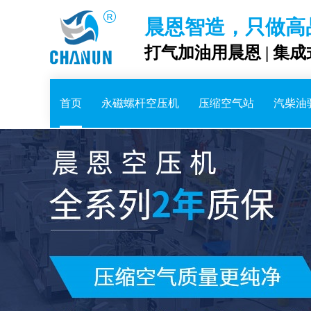
晨恩智造，只做高
打气加油用晨恩 | 集
首页
永磁螺杆空压机
压缩空气站
汽柴油