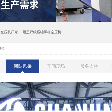
音空压机厂家
晨恩双级压缩螺杆空压机
44）
团队风采
车间现场
服务支持