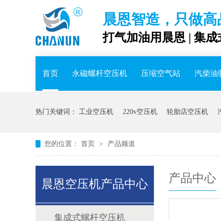
晨恩智造，只做高
打气加油用晨恩 | 集
首页
永磁螺杆空压机
压缩空气站
汽柴油
热门关键词：
工业空压机
220v空压机
轮胎店空压机
您的位置：
首页
>
产品频道
产品中心
晨恩空压机产品中心
集成式螺杆空压机