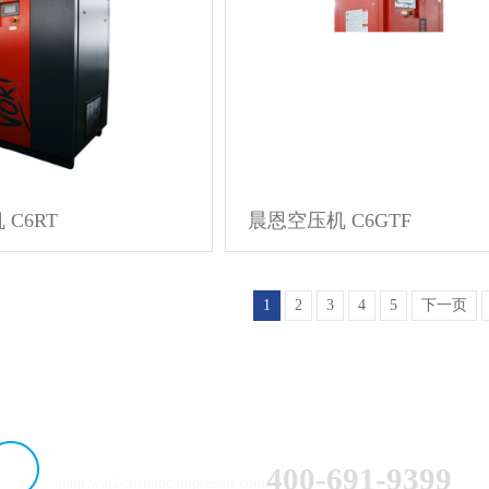
C6RT
晨恩空压机 C6GTF
1
2
3
4
5
下一页
服务热线：
邮箱：
400-691-9399
jiaqi.wu@chanuncompressor.com