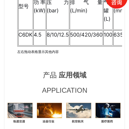
功率
压力
排气量
气
外形
型号
(kW)
(bar)
(L/min)
(mm)
罐
(L)
C6DK
4.5
8/10/12.5
500/420/360
100
635
5
左右拖动表格显示其他内容
产品
应用领域
APPLICATION