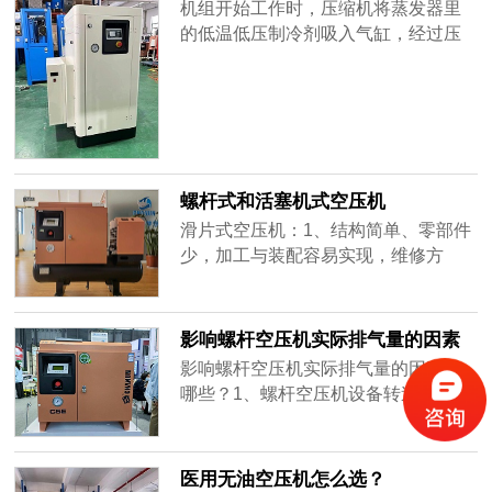
处理方法
机组开始工作时，压缩机将蒸发器里
一起进入压缩机机头，经压缩后成为
的低温低压制冷剂吸入气缸，经过压
高温高压的油气混合物排入油气分离
缩机的工作，制冷剂蒸气被压缩成为
器，经......
高温高压气体，经过排气管道进入冷
凝器内。高温高压的制冷剂气体在冷
凝器内与冷却水进行热交换，把热量
传递给冷却水带走，而制冷剂气体则
凝结为高压液体。从冷凝器出来的高
螺杆式和活塞机式空压机
压液体经热力膨胀阀节流降压后进入
滑片式空压机：1、结构简单、零部件
蒸发器......
少，加工与装配容易实现，维修方
便。2、运转平稳、噪声低、振动小、
启动冲击小。3、结构紧凑、体积小、
重量轻，便于狭窄空间安装。4、输气
影响螺杆空压机实际排气量的因素
量大、流量均匀、脉动性小，无需安
有哪些？
影响螺杆空压机实际排气量的因素有
装大型储气器。螺杆压缩机：1、可靠
哪些？1、螺杆空压机设备转速：螺杆
性高：螺杆压缩机零部件少，易损件
空压机的排气量与转速成正比，而转
少，因而它运转可靠，寿命长。2、操
速往往会随电网的电压、频率而变
作......
化。当电压降低或频率降低时，转速
医用无油空压机怎么选？