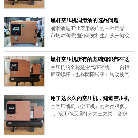
工作大为简化。螺杆式空气压缩机以
其高效能、高效率、免维护、高度可
靠等优点始终如一的为各行各业提供
螺杆空压机润滑油的选品问题
优质的压缩空气。关于螺杆空压机的
润滑油是工业应用较广的一种用品，
知识一、空压机常用术语•压力通常在
市场对润滑油的研发和生产从来就没
压缩机铭牌上给出的排气压力为表压
有间断过，各种润滑油品牌广告随处
力，......
可见。而润滑油也是五花八门，价格
用途更是不一样，有低端的，也有高
螺杆空压机所有的基础知识都在这
端的。如果要求不高，低端的油品够
里了
空压机的全称是空气压缩机；一台根
用，如修自行车一般19号机油就可以
据双螺杆（也称阴阳转子）转动使气
了。又比如我们过去常用的活塞式压
体产生容积变化的工作原理设计的机
缩机，每班要用掉一壶压缩机油，用
器，它能把自然空气吸入再经过内部
19号机......
几道过程完成工作，最终排出满足压
用了这么久的空压机，知道空压机
力要求的压缩空气，此机器谓螺杆式
有哪些分类吗？
空气压缩机（空压机）的种类很多。
空气压缩机。一、螺杆空压机基本知
1、按工作原理可分为三大类：容积
识1、空压机的工作压力压力单位的表
型、动力型（速度型或透平型）。容
示形式很多，这里主要介绍螺杆式空
积型空压机：容积式压缩机是依靠压
气压......
缩容积的大小来提高气体压力的压缩