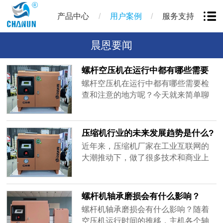
/
/
产品中心
用户案例
服务支持
晨恩要闻
螺杆空压机在运行中都有哪些需要
检查和注意的地方呢？
螺杆空压机在运行中都有哪些需要检
查和注意的地方呢？今天就来简单聊
一下。1、检查电器各种仪表的指示是
否正常。2、听一听机器各部分的工作
声音有没有变化。3、检查各部件的温
压缩机行业的未来发展趋势是什么?
度有没有超过规定值。4、检查润滑油
近年来，压缩机厂家在工业互联网的
的油位是否正常，另外，运行过程中
大潮推动下，做了很多技术和商业上
请勿触摸旋转部件。5、更换油气分离
试探性的研究开发和创新尝试，但从
器时，要注意静电释放，将内金属
整体上来看，取得的效果并不让人很
网......
满意(主要针对螺杆压缩机市场)。随着
螺杆机轴承磨损会有什么影响？
工业4.0的推进，以及“工业化、信息
螺杆机轴承磨损会有什么影响？随着
化"的不断推进，压缩机的研发、制造
空压机运行时间的推移，主机各个轴