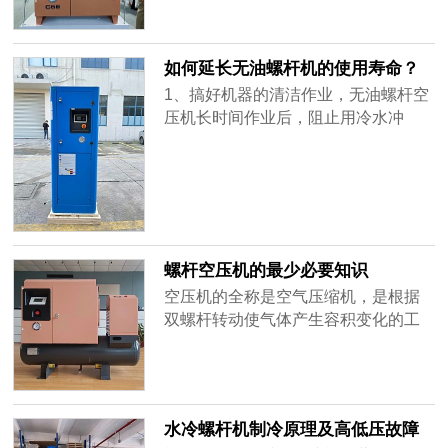
虑螺杆空压机转速转速是螺杆空压机
范围内，如果设置的压力太高容易导
的重要参数，转速太高了不好，过低
致电机过载。如果设置压力太低空压
也不......
机长时间低压运行会消耗大量润滑出
如何延长无油螺杆机的使用寿命？
现跑油现象。做好油气分离器防锈螺
1、搞好机器的清洁作业，无油螺杆空
杆空压机油气桶内属于高温、高压环
压机长时间作业后，阻止用冷水冲
境，其材料一般采用的都是碳钢，因
刷。2、定时(每周)对贮气罐安全阀进
此油气桶内很容易产生锈蚀。空压机
行一次手动排气试验，确保安全阀的
保养更......
安全性。3、操作人员应经专门培训，
有必要了解空气压缩机及隶属设备的
结构、性能和效果，了解作业操作和
维护保养规程。4、无油螺杆空气压缩
螺杆空压机的最少必要知识
机应停放在远离蒸汽、煤气迷漫和粉
空压机的全称是空气压缩机，是根据
尘飞......
双螺杆转动使气体产生容积变化的工
作原理设计的机器，它能把自然空气
吸入再经过内部几道过程完成工作，
最终排出满足压力要求的压缩空气，
此机器谓螺杆式空气压缩机。一、螺
水冷螺杆机制冷原理及高低压故障
杆空压机运行流程解析空气和润滑油