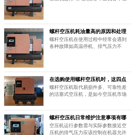
势必走向智能化、人性化。到今天为
承必然会发生磨损，从而导致螺杆产
止，压缩机行业的未来发展趋势，已
生轴向窜动及径向位移增大，该变化
经......
会让螺杆与螺杆之间、螺杆与主机壳
体及前后端面之间的间隙发生变化。
螺杆空压机耗油量高的原因和处理
如果主机轴承损坏会给机器设备带来
方法
螺杆空压机在使用过程中经常会遇到
什么样的故障呢?1、螺杆空压机机头
各种故障如高温停机、排气压力不
轴承损坏，会导致螺杆空压机的主机
够、故障停机、耗油量增加等，今天
出现突......
我们来聊一聊油耗高的原因和处理方
法。油耗高故障现象添加的润滑油消
耗比较快且压缩空气中含油量高。油
在选购使用螺杆空压机时，这四点
耗高原因以及处理方法原因一：使用
考虑千万不能忽略！
螺杆空压机取代易损件多、可靠性差
了劣质润滑油；处理方法：更换原装
的活塞式空压机，是如今空压机市场
空压机润滑油。原因二：油路系统存
的趋势。在螺杆式空压机中，有双螺
在泄漏情......
杆与单螺杆两种。现在市场上普遍使
用的是双螺杆的空压机，在设计上双
螺杆空压机日常维护注意事项有哪
螺杆更加合理、稳定。使用螺杆空压
些？
空压机运行参数需与实际参数接近空
机，有以下4方面需要用户考虑的：考
压机的排气压力应该控制在机器允许