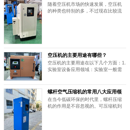
将下降，使螺杆空压机排气量减少。
随着空压机市场的快速发展，空压机
2、螺杆空压机吸气状态：螺杆空压机
的种类也特别的多，不过现在比较流
是容积型压缩机，吸气体积不变。当
行的都是无油机多，尤其是医用无油
吸气温度升高，或吸气管路阻力过大
空压机，2020年真的火了好久。要想
而使吸......
找到合适的医用无油空压机，建议看
本文。医用无油空压机医用无油空压
机应用的领域是非常的广泛的，常备
医院，食品，饮料等高标准企业使
空压机的主要用途有哪些？
用，那要想找到合适的医用无油空压
空压机的主要用途在以下几个方面：1.
机，主要......
实验室设备应用领域：实验室一般需
要利用静音无油空压机来为实验提供
高质量的压缩空气，实验室经常会使
用供气设备辅助实验的进行，一旦压
螺杆空气压缩机的常用八大应用领
缩空气纯度不够，很容易与化学物质
域
在当今低碳环保的时代里，螺杆压缩
发生反应，导致实险的失败，严重时
机的作用是不容忽视的。可压缩机到
会引起安全事故的发生。2.医疗行业领
底有什么作用，应用在哪些领域呢？
域:在医疗行业中，人们利用空气压
一、轻工行业1、食品饮料：分为不接
缩......
触、间接接触和直接接触。用气不接