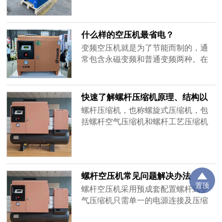
触：可由无油水润滑螺杆空压机提供
气源，如蝗拉罐、饮料瓶的清洗。直
接接触：如原料搅拌、发酵等，对含
什么样的空压机最省电？
油量要求很高，且需要对压缩空气进
变频空压机就是为了节能而制的，通
行除......
常包含永磁变频和普通变频两种。在
变频空气压缩机的世界里节能的当属
永磁变频空气压缩机了。节能只是相
对而言，其目的还是为了省钱，那么
快速了解螺杆压缩机原理、结构以
永磁变频空压机的“节能”意义就不再单
及分类
螺杆压缩机，也称螺旋式压缩机，包
一了，其甚至要包括后期的维护维修
括螺杆空气压缩机和螺杆工艺压缩机
费用，那么现在我们就来看看，永磁
(氯乙烯压缩机等)，螺杆机为容积式双
变频空气压缩机究竟是怎么节能的?
螺杆喷油压缩机，一般为箱式撬装结
永......
构。今天最冷菌要跟大家分享的是螺
杆压缩机结构及工作原理等相关知
螺杆空压机常见问题解决办法
识，一起来了解一下吧!螺杆压缩机特
置顶
螺杆空压机采用预成套配置螺杆式空
点螺杆式制冷压缩机作为回转式制冷
气压缩机只需单一的电源连接及压缩
压缩机的一种，同时具有活塞式和动
空气连接，并内置冷却系统，令安装
力式(......