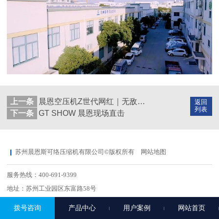
上一条
晨恩空压机Z世代网红｜无敌兔来啦！
返回
列表
下一条
GT SHOW 晨恩现场直击
苏州晨恩斯可络压缩机有限公司©版权所有
网站地图
服务热线：400-691-9399
地址：苏州工业园区东富路58号
拨号咨询
产品中心
用户案例
网站首页